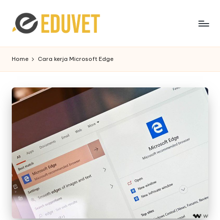
Skip
to
content
Home
Cara kerja Microsoft Edge