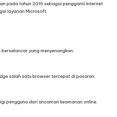
kan pada tahun 2015 sebagai pengganti Internet
gai layanan Microsoft.
 berselancar yang menyenangkan.
Edge salah satu browser tercepat di pasaran.
ngi pengguna dari ancaman keamanan online.