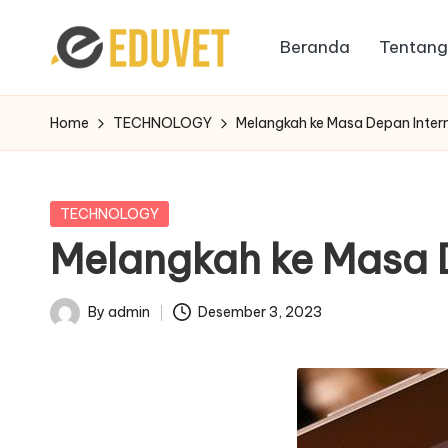
Beranda
Tentang
Skip
to
content
Home
TECHNOLOGY
Melangkah ke Masa Depan Intern
Posted
TECHNOLOGY
in
Melangkah ke Masa D
By
admin
Desember 3, 2023
Posted
by