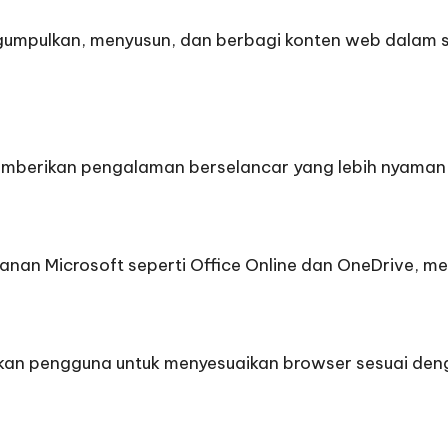
umpulkan, menyusun, dan berbagi konten web dalam sa
mberikan pengalaman berselancar yang lebih nyaman
yanan Microsoft seperti Office Online dan OneDrive, 
an pengguna untuk menyesuaikan browser sesuai deng