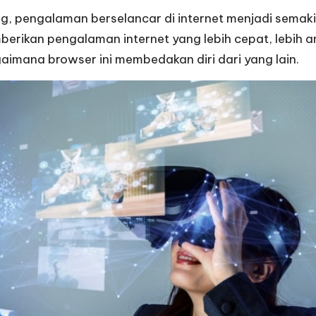
, pengalaman berselancar di internet menjadi semaki
ikan pengalaman internet yang lebih cepat, lebih aman,
gaimana browser ini membedakan diri dari yang lain.