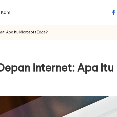
 Kami
fa
et: Apa Itu Microsoft Edge?
epan Internet: Apa Itu