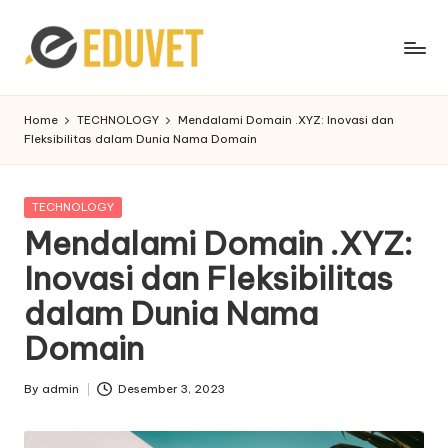
Skip
to
content
Home
TECHNOLOGY
Mendalami Domain .XYZ: Inovasi dan
Fleksibilitas dalam Dunia Nama Domain
Posted
TECHNOLOGY
in
Mendalami Domain .XYZ:
Inovasi dan Fleksibilitas
dalam Dunia Nama
Domain
By
admin
Desember 3, 2023
Posted
by