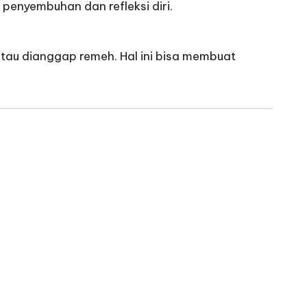
 penyembuhan dan refleksi diri.
atau dianggap remeh. Hal ini bisa membuat