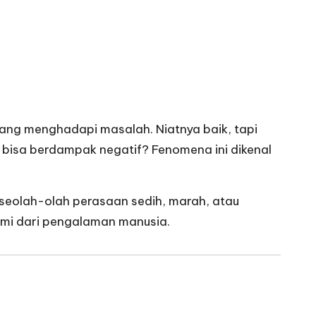
ang menghadapi masalah. Niatnya baik, tapi
ru bisa berdampak negatif? Fenomena ini dikenal
, seolah-olah perasaan sedih, marah, atau
ami dari pengalaman manusia.