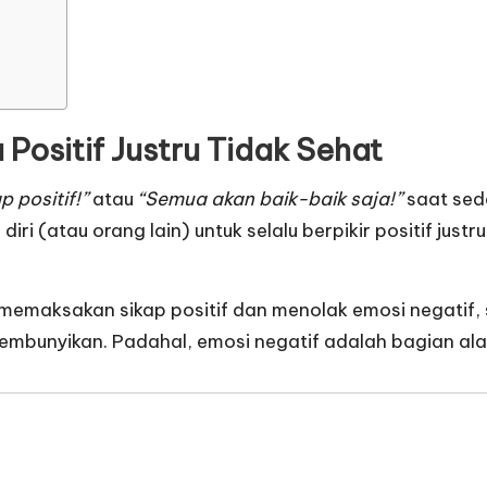
u Positif Justru Tidak Sehat
p positif!”
atau
“Semua akan baik-baik saja!”
saat sed
i (atau orang lain) untuk selalu berpikir positif just
g memaksakan sikap positif dan menolak emosi negatif
sembunyikan. Padahal, emosi negatif adalah bagian al