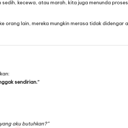
n sedih, kecewa, atau marah, kita juga menunda proses
 ke orang lain, mereka mungkin merasa tidak didengar 
kan:
nggak sendirian.”
yang aku butuhkan?”