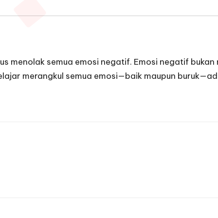
 harus menolak semua emosi negatif. Emosi negatif bukan
 Belajar merangkul semua emosi—baik maupun buruk—a