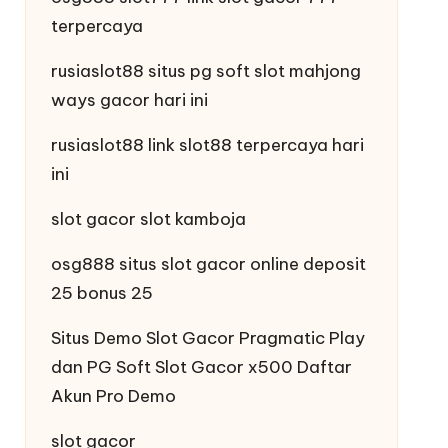
terpercaya
rusiaslot88 situs pg soft
slot mahjong
ways
gacor hari ini
rusiaslot88 link
slot88
terpercaya hari
ini
slot gacor
slot kamboja
osg888 situs slot gacor online
deposit
25 bonus 25
Situs
Demo Slot Gacor
Pragmatic Play
dan PG Soft Slot Gacor x500 Daftar
Akun Pro Demo
slot gacor