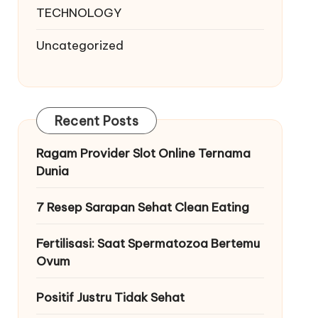
TECHNOLOGY
Uncategorized
Recent Posts
Ragam Provider Slot Online Ternama
Dunia
7 Resep Sarapan Sehat Clean Eating
Fertilisasi: Saat Spermatozoa Bertemu
Ovum
Positif Justru Tidak Sehat