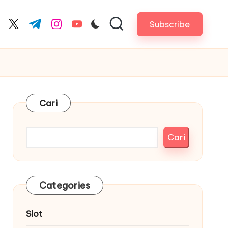
Subscribe
cebook.com
twitter.com
t.me
instagram.com
youtube.com
Cari
Cari
Categories
Slot