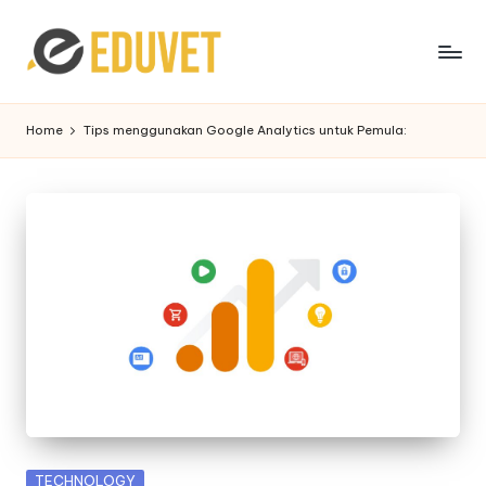
Skip
to
content
Home
Tips menggunakan Google Analytics untuk Pemula:
Posted
TECHNOLOGY