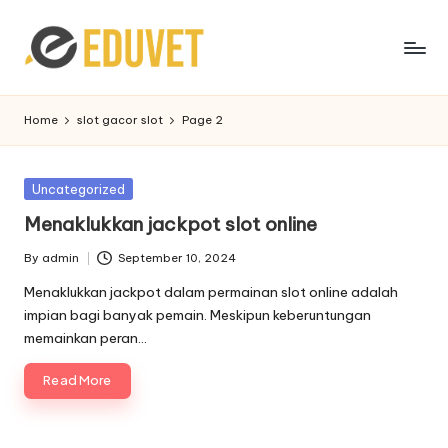
Skip
to
content
Home
slot gacor slot
Page 2
Posted
Uncategorized
in
Menaklukkan jackpot slot online
By
admin
September 10, 2024
Posted
by
Menaklukkan jackpot dalam permainan slot online adalah
impian bagi banyak pemain. Meskipun keberuntungan
memainkan peran…
Read More