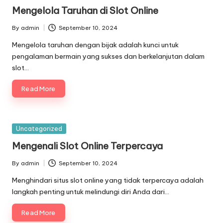
in
Mengelola Taruhan di Slot Online
By
admin
September 10, 2024
Posted
by
Mengelola taruhan dengan bijak adalah kunci untuk
pengalaman bermain yang sukses dan berkelanjutan dalam
slot…
Read More
Posted
Uncategorized
in
Mengenali Slot Online Terpercaya
By
admin
September 10, 2024
Posted
by
Menghindari situs slot online yang tidak terpercaya adalah
langkah penting untuk melindungi diri Anda dari…
Read More