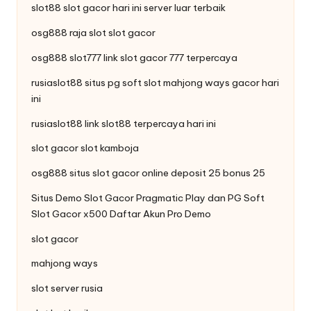
slot88
slot gacor hari ini server luar
terbaik
osg888
raja slot
slot gacor
osg888 slot777 link
slot gacor
777 terpercaya
rusiaslot88 situs pg soft
slot mahjong ways
gacor hari
ini
rusiaslot88 link
slot88
terpercaya hari ini
slot gacor
slot kamboja
osg888 situs slot gacor online
deposit 25 bonus 25
Situs
Demo Slot Gacor
Pragmatic Play dan PG Soft
Slot Gacor x500 Daftar Akun Pro Demo
slot gacor
mahjong ways
slot server rusia