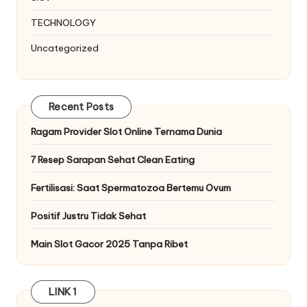
TECHNOLOGY
Uncategorized
Recent Posts
Ragam Provider Slot Online Ternama Dunia
7 Resep Sarapan Sehat Clean Eating
Fertilisasi: Saat Spermatozoa Bertemu Ovum
Positif Justru Tidak Sehat
Main Slot Gacor 2025 Tanpa Ribet
LINK 1