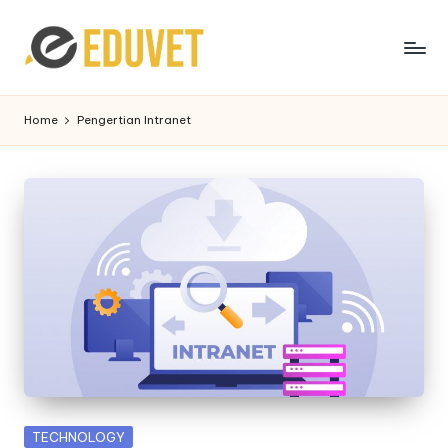
Skip
to
content
Home
Pengertian Intranet
Posted
TECHNOLOGY