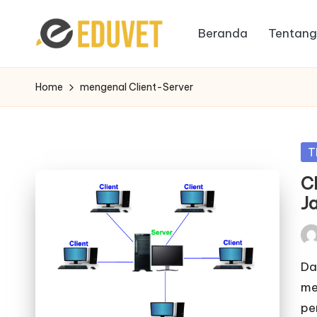
Beranda
Tentang
Skip
to
content
Home
mengenal Client-Server
Po
T
in
C
J
Pos
by
Da
me
pe