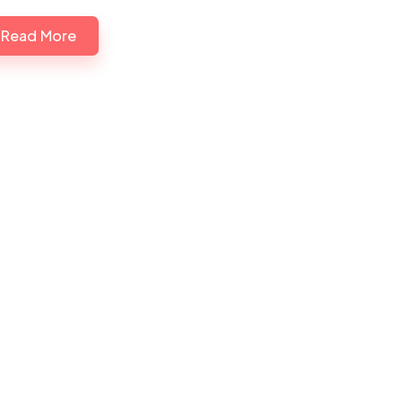
Read More