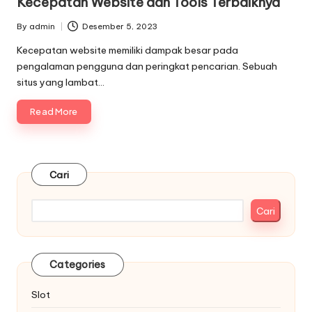
Kecepatan Website dan Tools Terbaiknya
By
admin
Desember 5, 2023
Posted
by
Kecepatan website memiliki dampak besar pada
pengalaman pengguna dan peringkat pencarian. Sebuah
situs yang lambat…
Read More
Cari
Cari
Categories
Slot