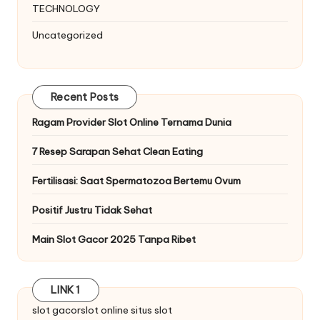
TECHNOLOGY
Uncategorized
Recent Posts
Ragam Provider Slot Online Ternama Dunia
7 Resep Sarapan Sehat Clean Eating
Fertilisasi: Saat Spermatozoa Bertemu Ovum
Positif Justru Tidak Sehat
Main Slot Gacor 2025 Tanpa Ribet
LINK 1
slot gacor
slot online
situs slot