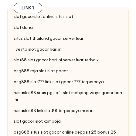
LINK 1
slot gacor
slot online
situs slot
slot dana
situs
slot thailand
gacor server luar
live
rtp slot
gacor hari ini
slot88
slot gacor hari ini server luar
terbaik
osg888
raja slot
slot gacor
osg888 slot777 link
slot gacor
777 terpercaya
rusiaslot88 situs pg soft
slot mahjong ways
gacor hari
ini
rusiaslot88 link
slot88
terpercaya hari ini
slot gacor
slot kamboja
osg888 situs slot gacor online
deposit 25 bonus 25