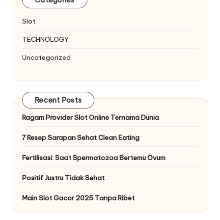
Slot
TECHNOLOGY
Uncategorized
Recent Posts
Ragam Provider Slot Online Ternama Dunia
7 Resep Sarapan Sehat Clean Eating
Fertilisasi: Saat Spermatozoa Bertemu Ovum
Positif Justru Tidak Sehat
Main Slot Gacor 2025 Tanpa Ribet