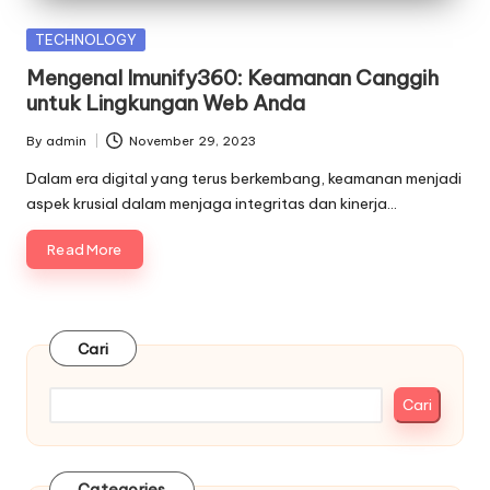
Posted
TECHNOLOGY
in
Mengenal Imunify360: Keamanan Canggih
untuk Lingkungan Web Anda
By
admin
November 29, 2023
Posted
by
Dalam era digital yang terus berkembang, keamanan menjadi
aspek krusial dalam menjaga integritas dan kinerja…
Read More
Cari
Cari
Categories