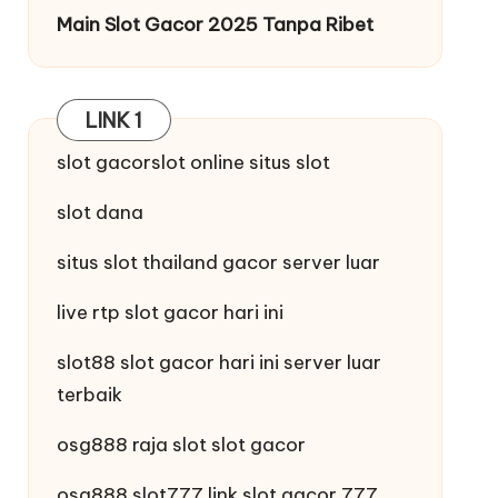
Main Slot Gacor 2025 Tanpa Ribet
LINK 1
slot gacor
slot online
situs slot
slot dana
situs
slot thailand
gacor server luar
live
rtp slot
gacor hari ini
slot88
slot gacor hari ini server luar
terbaik
osg888
raja slot
slot gacor
osg888 slot777 link
slot gacor
777