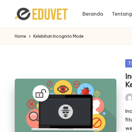
Beranda
Tentang
Skip
to
content
Home
Kelebihan Incognito Mode
Po
T
in
In
K
Pos
by
In
fi
we