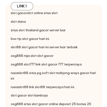
LINK 1
slot gacor
slot online
situs slot
slot dana
situs
slot thailand
gacor server luar
live
rtp slot
gacor hari ini
slot88
slot gacor hari ini server luar
terbaik
osg888
raja slot
slot gacor
osg888 slot777 link
slot gacor
777 terpercaya
rusiaslot88 situs pg soft
slot mahjong ways
gacor hari
ini
rusiaslot88 link
slot88
terpercaya hari ini
slot gacor
slot kamboja
osg888 situs slot gacor online
deposit 25 bonus 25