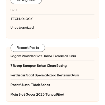
Slot
TECHNOLOGY
Uncategorized
Recent Posts
Ragam Provider Slot Online Ternama Dunia
7 Resep Sarapan Sehat Clean Eating
Fertilisasi: Saat Spermatozoa Bertemu Ovum
Positif Justru Tidak Sehat
Main Slot Gacor 2025 Tanpa Ribet