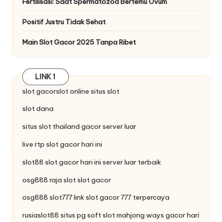
Fertilisasi: Saat Spermatozoa Bertemu Ovum
Positif Justru Tidak Sehat
Main Slot Gacor 2025 Tanpa Ribet
LINK 1
slot gacor
slot online
situs slot
slot dana
situs
slot thailand
gacor server luar
live
rtp slot
gacor hari ini
slot88
slot gacor hari ini server luar
terbaik
osg888
raja slot
slot gacor
osg888 slot777 link
slot gacor
777 terpercaya
rusiaslot88 situs pg soft
slot mahjong ways
gacor hari