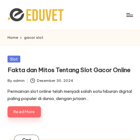
Skip
to
content
Home
gacor slot
Posted
Slot
in
Fakta dan Mitos Tentang Slot Gacor Online
By
admin
Desember 30, 2024
Posted
by
Permainan slot online telah menjadi salah satu hiburan digital
paling populer di dunia, dengan jutaan…
Read More