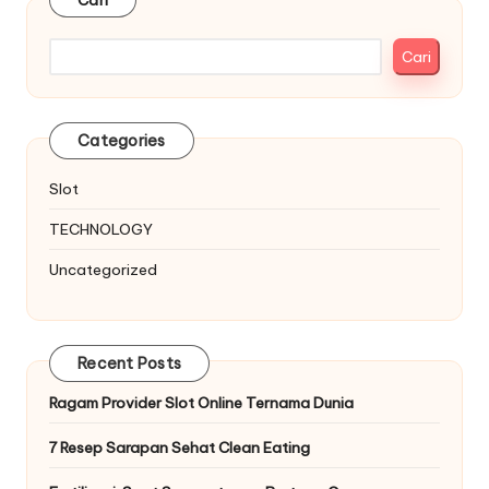
Cari
Cari
Categories
Slot
TECHNOLOGY
Uncategorized
Recent Posts
Ragam Provider Slot Online Ternama Dunia
7 Resep Sarapan Sehat Clean Eating