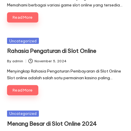
Memahami berbagai variasi game slot online yang tersedia…
Read More
Posted
Uncategorized
in
Rahasia Pengaturan di Slot Online
By
admin
November 5, 2024
Posted
by
Menyingkap Rahasia Pengaturan Pembayaran di Slot Online
Slot online adalah salah satu permainan kasino paling…
Read More
Posted
Uncategorized
in
Menang Besar di Slot Online 2024