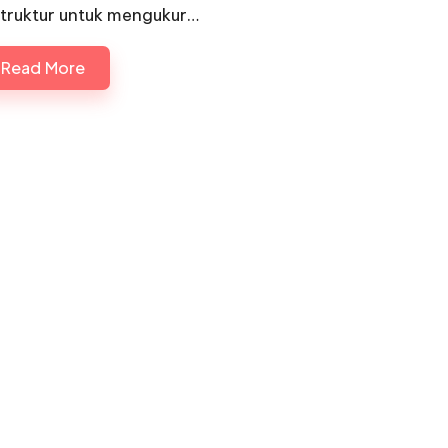
struktur untuk mengukur…
Read More