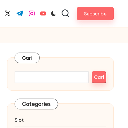
Subscribe
cebook.com
twitter.com
t.me
instagram.com
youtube.com
Cari
Cari
Categories
Slot