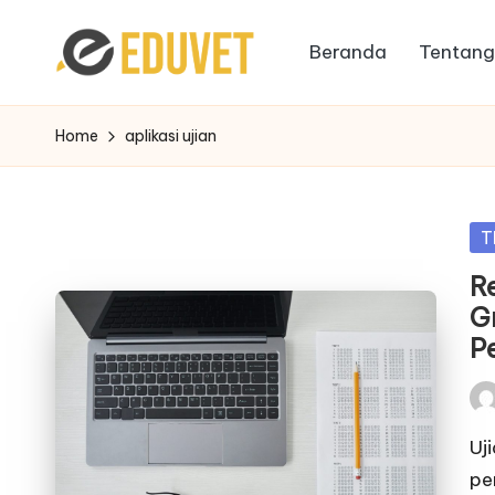
Beranda
Tentang
Skip
to
content
Home
aplikasi ujian
Po
T
in
R
G
P
Pos
by
Uj
pe