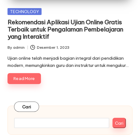
Posted
TECHNOLOGY
in
Rekomendasi Aplikasi Ujian Online Gratis
Terbaik untuk Pengalaman Pembelajaran
yang Interaktif
By
admin
Desember 1, 2023
Posted
by
Ujian online telah menjadi bagian integral dari pendidikan
modern, memungkinkan guru dan instruktur untuk mengukur…
Read More
Cari
Cari