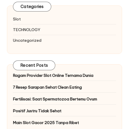
Categories
Slot
TECHNOLOGY
Uncategorized
Recent Posts
Ragam Provider Slot Online Ternama Dunia
7 Resep Sarapan Sehat Clean Eating
Fertilisasi: Saat Spermatozoa Bertemu Ovum
Positif Justru Tidak Sehat
Main Slot Gacor 2025 Tanpa Ribet