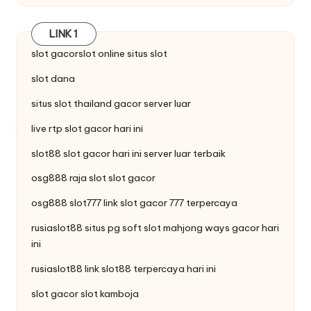
LINK 1
slot gacor
slot online
situs slot
slot dana
situs
slot thailand
gacor server luar
live
rtp slot
gacor hari ini
slot88
slot gacor hari ini server luar
terbaik
osg888
raja slot
slot gacor
osg888 slot777 link
slot gacor
777 terpercaya
rusiaslot88 situs pg soft
slot mahjong ways
gacor hari
ini
rusiaslot88 link
slot88
terpercaya hari ini
slot gacor
slot kamboja