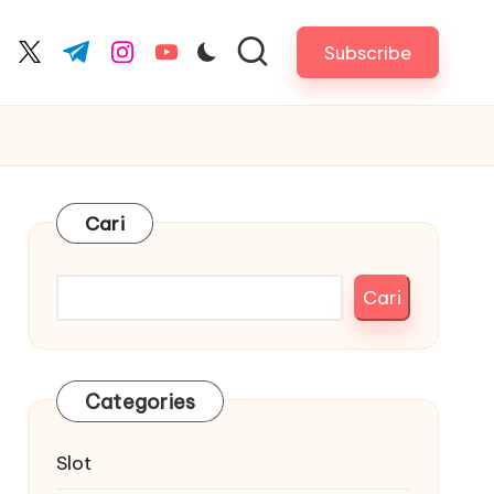
Subscribe
cebook.com
twitter.com
t.me
instagram.com
youtube.com
Cari
Cari
Categories
Slot