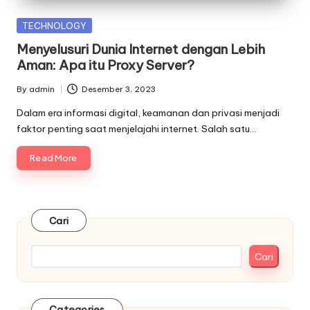
Posted
TECHNOLOGY
in
Menyelusuri Dunia Internet dengan Lebih
Aman: Apa itu Proxy Server?
By
admin
Desember 3, 2023
Posted
by
Dalam era informasi digital, keamanan dan privasi menjadi
faktor penting saat menjelajahi internet. Salah satu…
Read More
Cari
Cari