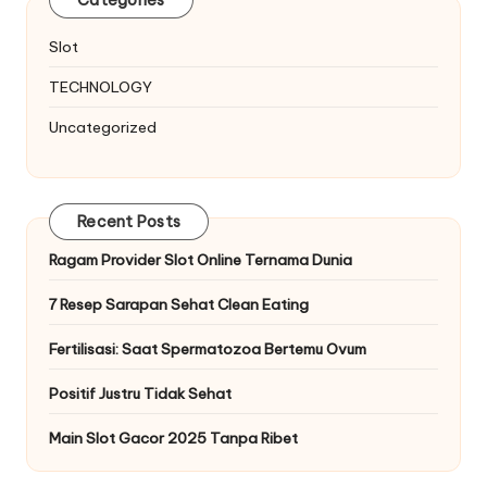
Categories
Slot
TECHNOLOGY
Uncategorized
Recent Posts
Ragam Provider Slot Online Ternama Dunia
7 Resep Sarapan Sehat Clean Eating
Fertilisasi: Saat Spermatozoa Bertemu Ovum
Positif Justru Tidak Sehat
Main Slot Gacor 2025 Tanpa Ribet