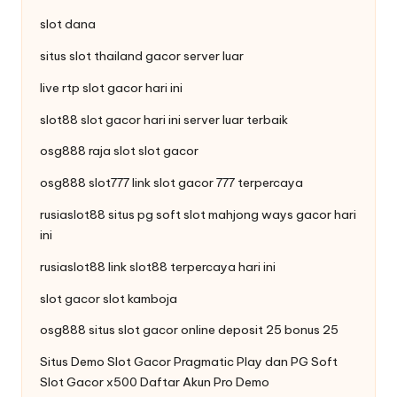
slot dana
situs
slot thailand
gacor server luar
live
rtp slot
gacor hari ini
slot88
slot gacor hari ini server luar
terbaik
osg888
raja slot
slot gacor
osg888 slot777 link
slot gacor
777 terpercaya
rusiaslot88 situs pg soft
slot mahjong ways
gacor hari
ini
rusiaslot88 link
slot88
terpercaya hari ini
slot gacor
slot kamboja
osg888 situs slot gacor online
deposit 25 bonus 25
Situs
Demo Slot Gacor
Pragmatic Play dan PG Soft
Slot Gacor x500 Daftar Akun Pro Demo