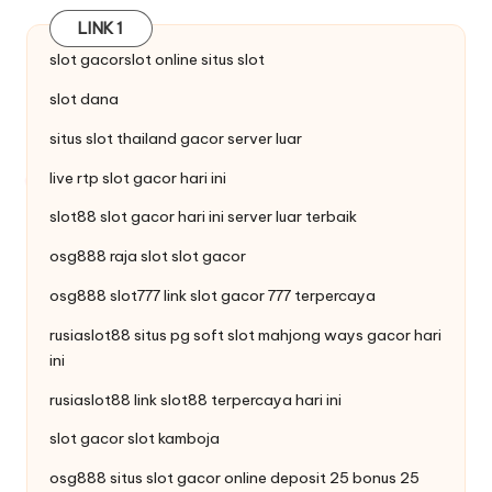
LINK 1
slot gacor
slot online
situs slot
slot dana
situs
slot thailand
gacor server luar
live
rtp slot
gacor hari ini
slot88
slot gacor hari ini server luar
terbaik
osg888
raja slot
slot gacor
osg888 slot777 link
slot gacor
777 terpercaya
rusiaslot88 situs pg soft
slot mahjong ways
gacor hari
ini
rusiaslot88 link
slot88
terpercaya hari ini
slot gacor
slot kamboja
osg888 situs slot gacor online
deposit 25 bonus 25