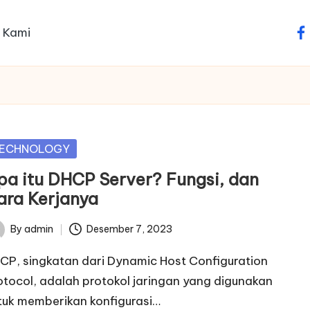
 Kami
fa
sted
ECHNOLOGY
pa itu DHCP Server? Fungsi, dan
ara Kerjanya
By
admin
Desember 7, 2023
ted
CP, singkatan dari Dynamic Host Configuration
otocol, adalah protokol jaringan yang digunakan
tuk memberikan konfigurasi…