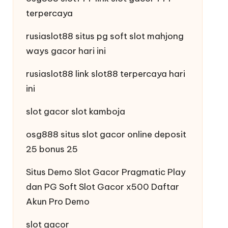
terpercaya
rusiaslot88 situs pg soft
slot mahjong
ways
gacor hari ini
rusiaslot88 link
slot88
terpercaya hari
ini
slot gacor
slot kamboja
osg888 situs slot gacor online
deposit
25 bonus 25
Situs
Demo Slot Gacor
Pragmatic Play
dan PG Soft Slot Gacor x500 Daftar
Akun Pro Demo
slot gacor