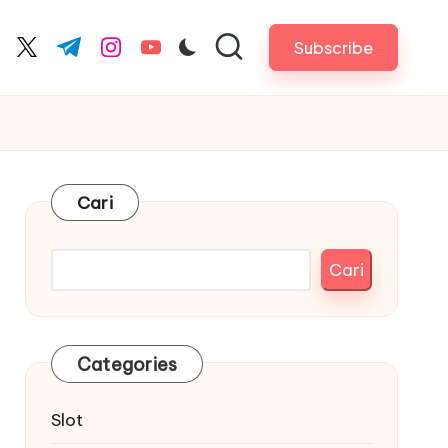
Subscribe
cebook.com
twitter.com
t.me
instagram.com
youtube.com
Cari
Cari
Categories
Slot