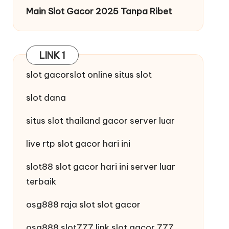
Main Slot Gacor 2025 Tanpa Ribet
LINK 1
slot gacor
slot online
situs slot
slot dana
situs
slot thailand
gacor server luar
live
rtp slot
gacor hari ini
slot88
slot gacor hari ini server luar
terbaik
osg888
raja slot
slot gacor
osg888 slot777 link
slot gacor
777