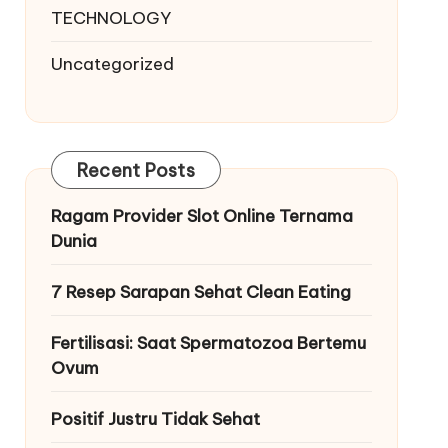
TECHNOLOGY
Uncategorized
Recent Posts
Ragam Provider Slot Online Ternama
Dunia
7 Resep Sarapan Sehat Clean Eating
Fertilisasi: Saat Spermatozoa Bertemu
Ovum
Positif Justru Tidak Sehat