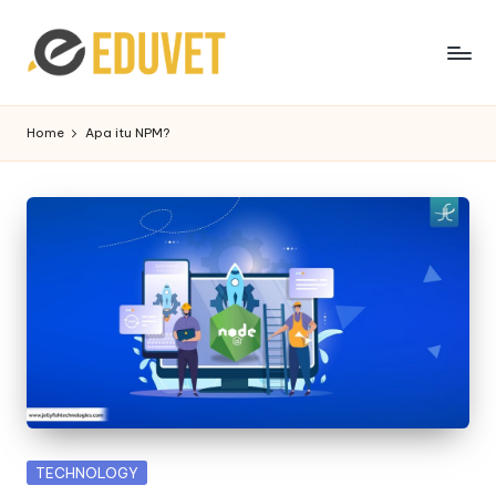
Skip
to
content
Home
Apa itu NPM?
Posted
TECHNOLOGY