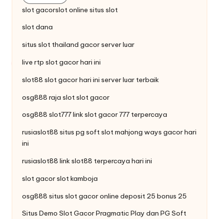
slot gacor
slot online
situs slot
slot dana
situs
slot thailand
gacor server luar
live
rtp slot
gacor hari ini
slot88
slot gacor hari ini server luar
terbaik
osg888
raja slot
slot gacor
osg888 slot777 link
slot gacor
777 terpercaya
rusiaslot88 situs pg soft
slot mahjong ways
gacor hari
ini
rusiaslot88 link
slot88
terpercaya hari ini
slot gacor
slot kamboja
osg888 situs slot gacor online
deposit 25 bonus 25
Situs
Demo Slot Gacor
Pragmatic Play dan PG Soft