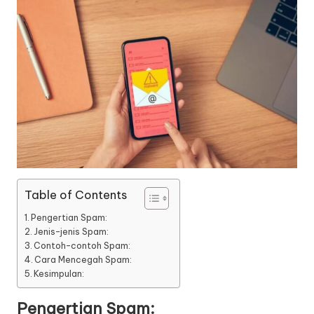
Table of Contents
Pengertian Spam:
Jenis-jenis Spam:
Contoh-contoh Spam:
Cara Mencegah Spam:
Kesimpulan:
Pengertian Spam: