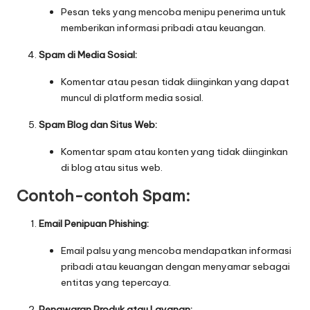
Pesan teks yang mencoba menipu penerima untuk
memberikan informasi pribadi atau keuangan.
Spam di Media Sosial:
Komentar atau pesan tidak diinginkan yang dapat
muncul di platform media sosial.
Spam Blog dan Situs Web:
Komentar spam atau konten yang tidak diinginkan
di blog atau situs web.
Contoh-contoh Spam:
Email Penipuan Phishing:
Email palsu yang mencoba mendapatkan informasi
pribadi atau keuangan dengan menyamar sebagai
entitas yang tepercaya.
Penawaran Produk atau Layanan: