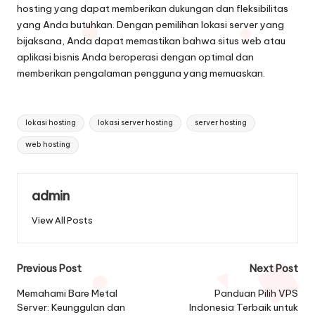
hosting
yang dapat memberikan dukungan dan fleksibilitas
yang Anda butuhkan. Dengan pemilihan lokasi server yang
bijaksana, Anda dapat memastikan bahwa situs web atau
aplikasi bisnis Anda beroperasi dengan optimal dan
memberikan pengalaman pengguna yang memuaskan.
Tags:
lokasi hosting
lokasi server hosting
server hosting
web hosting
admin
View All Posts
Post
Previous Post
Next Post
navigation
Memahami Bare Metal
Panduan Pilih VPS
Server: Keunggulan dan
Indonesia Terbaik untuk