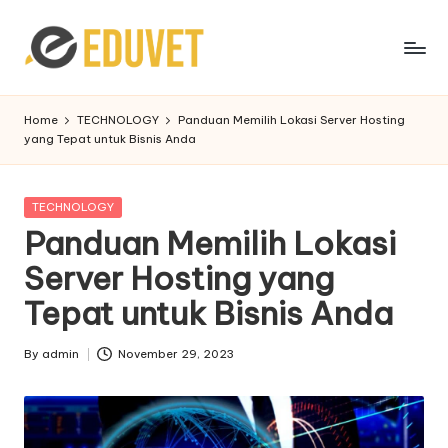
Skip
to
content
Home
TECHNOLOGY
Panduan Memilih Lokasi Server Hosting
yang Tepat untuk Bisnis Anda
Posted
TECHNOLOGY
in
Panduan Memilih Lokasi
Server Hosting yang
Tepat untuk Bisnis Anda
By
admin
November 29, 2023
Posted
by